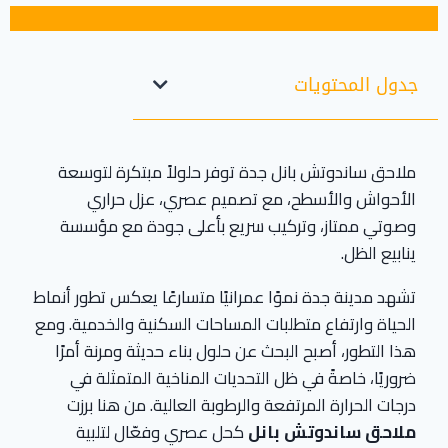
جدول المحتويات
ملاحق ساندوتش بانل جدة توفر حلولاً مبتكرة لتوسعة
الأحواش والأسطح، مع تصميم عصري، عزل حراري
وصوتي ممتاز، وتركيب سريع بأعلى جودة مع مؤسسة
ينابيع الظل.
تشهد مدينة جدة نموًا عمرانيًا متسارعًا يعكس تطور أنماط
الحياة وارتفاع متطلبات المساحات السكنية والخدمية. ومع
هذا التطور، أصبح البحث عن حلول بناء حديثة ومرنة أمرًا
ضروريًا، خاصةً في ظل التحديات المناخية المتمثلة في
درجات الحرارة المرتفعة والرطوبة العالية. من هنا برزت
ملاحق ساندوتش بانل
كحل عصري وفعّال لتلبية