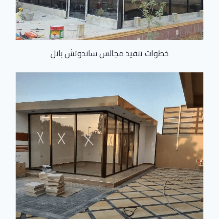
خطوات تنفيذ مجالس ساندوتش بانل