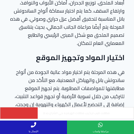
أبعاد الملحق، توزيع الجدران، أماكن الأبواب والنوافذ،
وارتفاع السقف. كما يتم اختيار سماكة ألواح الساندوتش
بانل المناسبة لتحقيق أفضل عزل حراري وصوتي. في هذه
المرحلة يتم أيضًا مراعاة الجانب الجمالي، بحيث يتناسق
تصميم الملحق مع شكل المبنى الرئيسي والطابع
المعماري العام للمكان.
اختيار المواد وتجهيز الموقع
في هذه المرحلة يتم اختيار مواد عالية الجودة من ألواح
ساندوتش بانل والهياكل المعدنية، مع التأكد من
مطابقتها للمواصفات المطلوبة. يتم تجهيز الموقع
للتركيب من خلال تسوية الأرضية أو تجهيز قواعد التثبيت،
إضافة إلى التحضير لأعمال الكهرباء والتهوية إن وجدت،
لضمان تنفيذ سلس دون عوائق أثناء التركيب.
ساتر حديد ليزر سواتر مودرن حي النهضة جدة
التنفيذ والتركيب
مراسلتنا واتساب
الإتصال بنا