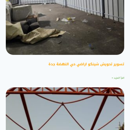
تسوير تحويش شينكو اراضي حي النهضة جدة
اقرأ المزيد »