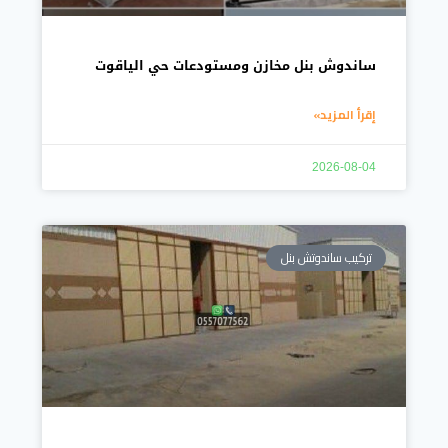
ساندوش بنل مخازن ومستودعات حي الياقوت
إقرأ المزيد»
2026-08-04
تركيب ساندوتش بنل