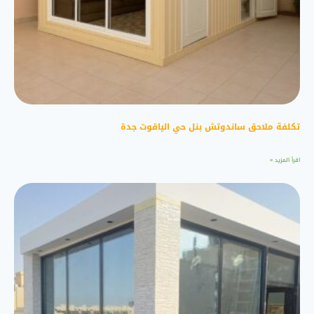
تكلفة ملاحق ساندوتش بنل حي الياقوت جدة
اقرأ المزيد »