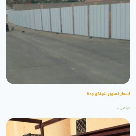
اسعار تسوير شينكو جدة
اقرأ المزيد »