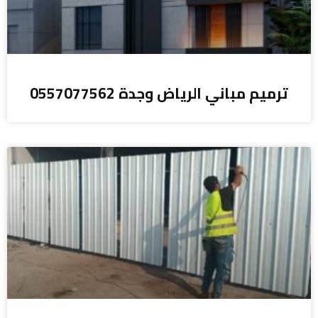
ترميم مباني الرياض وجدة 0557077562