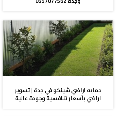
وجدة 0557077562
حمايه اراضي شينكو في جدة | تسوير
اراضي بأسعار تنافسية وجودة عالية