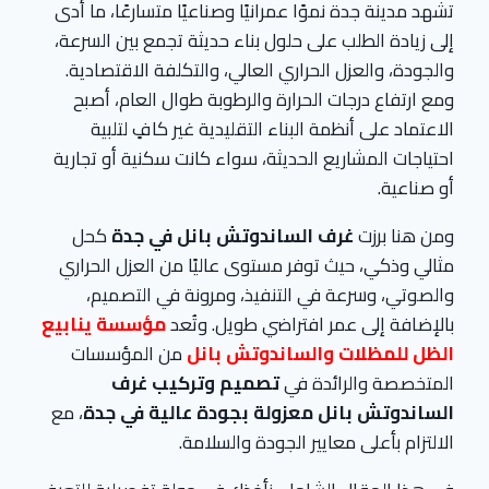
تشهد مدينة جدة نموًا عمرانيًا وصناعيًا متسارعًا، ما أدى
إلى زيادة الطلب على حلول بناء حديثة تجمع بين السرعة،
والجودة، والعزل الحراري العالي، والتكلفة الاقتصادية.
ومع ارتفاع درجات الحرارة والرطوبة طوال العام، أصبح
الاعتماد على أنظمة البناء التقليدية غير كافٍ لتلبية
احتياجات المشاريع الحديثة، سواء كانت سكنية أو تجارية
أو صناعية.
ومن هنا برزت
غرف الساندوتش بانل في جدة
كحل
مثالي وذكي، حيث توفر مستوى عاليًا من العزل الحراري
والصوتي، وسرعة في التنفيذ، ومرونة في التصميم،
بالإضافة إلى عمر افتراضي طويل. وتُعد
مؤسسة ينابيع
الظل للمظلات والساندوتش بانل
من المؤسسات
المتخصصة والرائدة في
تصميم وتركيب غرف
الساندوتش بانل معزولة بجودة عالية في جدة
، مع
الالتزام بأعلى معايير الجودة والسلامة.