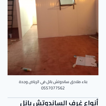
بناء ملاحق ساندوتش بانل في الرياض وجدة
0557077562
أنواع غرف الساندوتش بانل