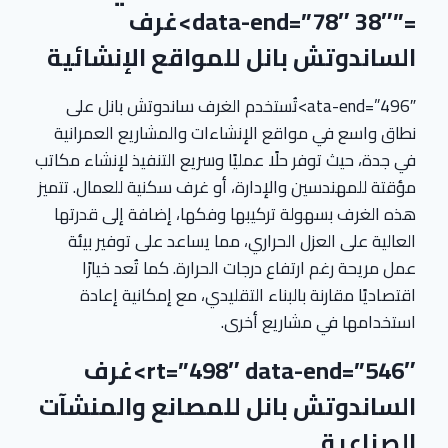
=”38″ data-end=”78″>غرف
الساندوتش بانل للمواقع الإنشائية
ata-end=”496″>تُستخدم الغرف ساندوتش بانل على
نطاق واسع في مواقع الإنشاءات والمشاريع العمرانية
في جدة، حيث توفر حلًا عمليًا وسريع التنفيذ لإنشاء مكاتب
مؤقتة للمهندسين والإدارة، أو غرف سكنية للعمال. تتميز
هذه الغرف بسهولة تركيبها وفكها، إضافة إلى قدرتها
العالية على العزل الحراري، مما يساعد على توفير بيئة
عمل مريحة رغم ارتفاع درجات الحرارة. كما تُعد خيارًا
اقتصاديًا مقارنة بالبناء التقليدي، مع إمكانية إعادة
استخدامها في مشاريع أخرى.
rt=”498″ data-end=”546″>غرف
الساندوتش بانل للمصانع والمنشآت
الصناعية