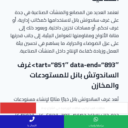
تعتمد العديد من المصانع والمنشآت الصناعية في جدة
على غرف ساندوتش بانل لاستخدامها كمكاتب إدارية، أو
غرف تحكم، أو مساحات تخزين داخلية. ويعود ذلك إلى
متانة الألواح ومقاومتها للعوامل البيئية، إلى جانب قدرتها
على عزل الضوضاء والحرارة، ما يساهم في تحسين بيئة
العمل وزيادة كفاءة الإنتاج داخل المنشآت الصناعية.
tart=”851″ data-end=”893″>غرف
الساندوتش بانل للمستودعات
والمخازن
تُعد غرف الساندوتش بانل خيارًا مثاليًا لإنشاء مستودعات
ومخازن تحفظ البضائع من الحرارة والرطوبة المرتفعة في
تركيب سواتر من ألواح الصاج المجلفن حي الياقوت جدة
جدة. حيث تساعد خصائص العزل الحراري على الحفاظ على
جودة المواد المخزنة، سواء كانت مواد غذائية أو صناعية
مراسلتنا واتساب
الإتصال بنا