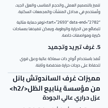
تتميز بالتصميم العملي والحجم المناسب والعزل الجيد،
وتُستخدم في مداخل المنشآت والمجمعات السكنية.
tart=”2693″ data-end=”2782″>توفر حماية مثالية
للبضائع من الحرارة والرطوبة، ويمكن تنفيذها بمساحات
كبيرة ومواصفات خاصة.
5. غرف تبريد وتجميد
تُنفذ باستخدام ألواح ذات سماكة عالية وعزل قوي
للحفاظ على درجات حرارة منخفضة وثابتة.
مميزات غرف الساندوتش بانل
من مؤسسة ينابيع الظل</h2>
عزل حراري عالي الجودة