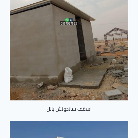
اسقف ساندوتش بانل