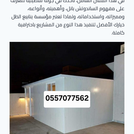
في هذا المقال الشامل، نأخذك في جولة تفصيلية للتعرف
على مفهوم الساندوتش بانل، وأهميته، وأنواعه،
ومميزاته، واستخداماته، ولماذا تعتبر مؤسسة ينابيع الظل
خيارك الأفضل لتنفيذ هذا النوع من المشاريع باحترافية
كاملة.