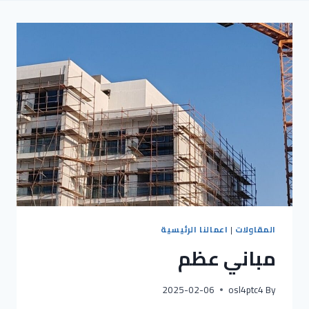
المقاولات
|
اعمالنا الرئيسية
مباني عظم
2025-02-06
osl4ptc4
By