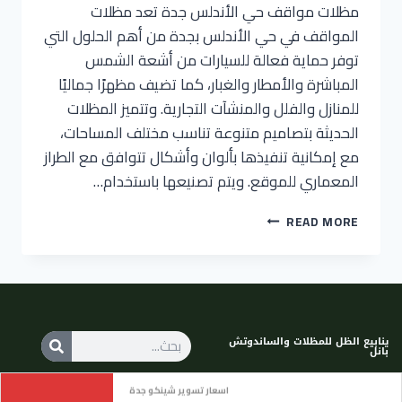
مظلات مواقف حي الأندلس جدة تعد مظلات
المواقف في حي الأندلس بجدة من أهم الحلول التي
توفر حماية فعالة للسيارات من أشعة الشمس
المباشرة والأمطار والغبار، كما تضيف مظهرًا جماليًا
للمنازل والفلل والمنشآت التجارية. وتتميز المظلات
الحديثة بتصاميم متنوعة تناسب مختلف المساحات،
مع إمكانية تنفيذها بألوان وأشكال تتوافق مع الطراز
المعماري للموقع. ويتم تصنيعها باستخدام…
READ MORE
ينابيع الظل للمظلات والساندوتش
بانل
اسعار تسوير شينكو جدة