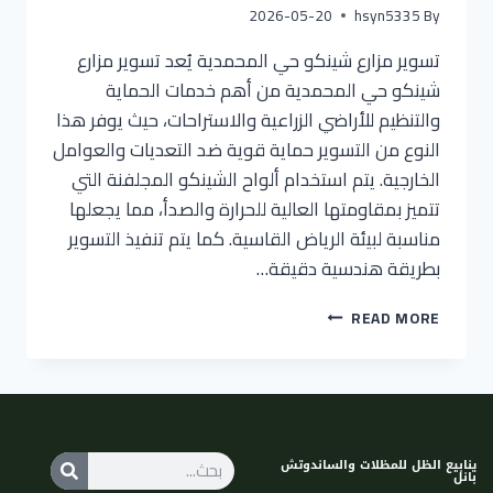
2026-05-20
hsyn5335
By
تسوير مزارع شينكو حي المحمدية يُعد تسوير مزارع
شينكو حي المحمدية من أهم خدمات الحماية
والتنظيم للأراضي الزراعية والاستراحات، حيث يوفر هذا
النوع من التسوير حماية قوية ضد التعديات والعوامل
الخارجية. يتم استخدام ألواح الشينكو المجلفنة التي
تتميز بمقاومتها العالية للحرارة والصدأ، مما يجعلها
مناسبة لبيئة الرياض القاسية. كما يتم تنفيذ التسوير
بطريقة هندسية دقيقة…
READ MORE
ينابيع الظل للمظلات والساندوتش
بانل