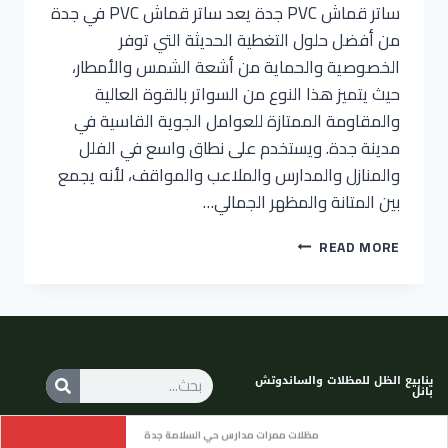
ساتر قماش PVC جدة يعد ساتر قماش PVC في جدة
من أفضل حلول التغطية الحديثة التي توفر
الخصوصية والحماية من أشعة الشمس والأمطار،
حيث يتميز هذا النوع من السواتر بالقوة العالية
والمقاومة الممتازة للعوامل الجوية القاسية في
مدينة جدة. ويستخدم على نطاق واسع في الفلل
والمنازل والمدارس والملاعب والمواقف، لأنه يجمع
بين المتانة والمظهر الجمالي…
READ MORE
ينابيع الظل للمظلات والساندوتش
بانل
مظلات ممرات مدارس حي السلامة جدة