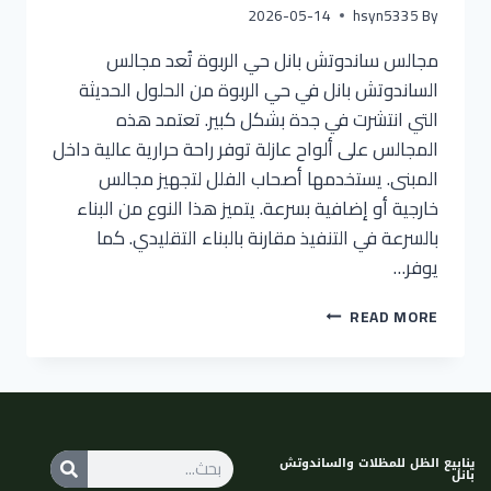
2026-05-14
hsyn5335
By
مجالس ساندوتش بانل حي الربوة تُعد مجالس
الساندوتش بانل في حي الربوة من الحلول الحديثة
التي انتشرت في جدة بشكل كبير. تعتمد هذه
المجالس على ألواح عازلة توفر راحة حرارية عالية داخل
المبنى. يستخدمها أصحاب الفلل لتجهيز مجالس
خارجية أو إضافية بسرعة. يتميز هذا النوع من البناء
بالسرعة في التنفيذ مقارنة بالبناء التقليدي. كما
يوفر…
READ MORE
ينابيع الظل للمظلات والساندوتش
بانل