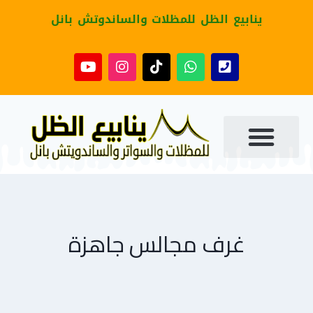
ينابيع الظل للمظلات والساندوتش بانل
غرف مجالس جاهزة