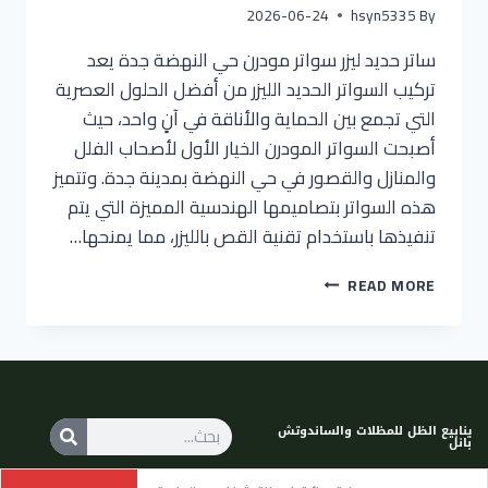
2026-06-24
hsyn5335
By
ساتر حديد ليزر سواتر مودرن حي النهضة جدة يعد
تركيب السواتر الحديد الليزر من أفضل الحلول العصرية
التي تجمع بين الحماية والأناقة في آنٍ واحد، حيث
أصبحت السواتر المودرن الخيار الأول لأصحاب الفلل
والمنازل والقصور في حي النهضة بمدينة جدة. وتتميز
هذه السواتر بتصاميمها الهندسية المميزة التي يتم
تنفيذها باستخدام تقنية القص بالليزر، مما يمنحها…
READ MORE
ينابيع الظل للمظلات والساندوتش
بانل