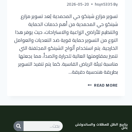
2026-05-20
hsyn5335
By
تسوير مزارع شينكو حي المحمدية يُعد تسوير مزارع
شينكو حي المحمدية من أهم خدمات الحماية
والتنظيم للأراضي الزراعية والاستراحات، حيث يوفر هذا
النوع من التسوير حماية قوية ضد التعديات والعوامل
الخارجية. يتم استخدام ألواح الشينكو المجلفنة التي
تتميز بمقاومتها العالية للحرارة والصدأ، مما يجعلها
مناسبة لبيئة الرياض القاسية. كما يتم تنفيذ التسوير
بطريقة هندسية دقيقة…
READ MORE
ينابيع الظل للمظلات والساندوتش
بانل