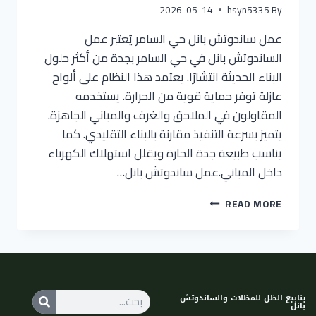
2026-05-14
hsyn5335
By
عمل ساندوتش بانل حي السامر يُعتبر عمل
الساندوتش بانل في حي السامر بجدة من أكثر حلول
البناء الحديثة انتشارًا. يعتمد هذا النظام على ألواح
عازلة توفر حماية قوية من الحرارة. يستخدمه
المقاولون في الملاحق والغرف والمباني الجاهزة.
يتميز بسرعة التنفيذ مقارنة بالبناء التقليدي. كما
يناسب طبيعة جدة الحارة ويقلل استهلاك الكهرباء
داخل المباني.عمل ساندوتش بانل…
READ MORE
ينابيع الظل للمظلات والساندوتش
بانل