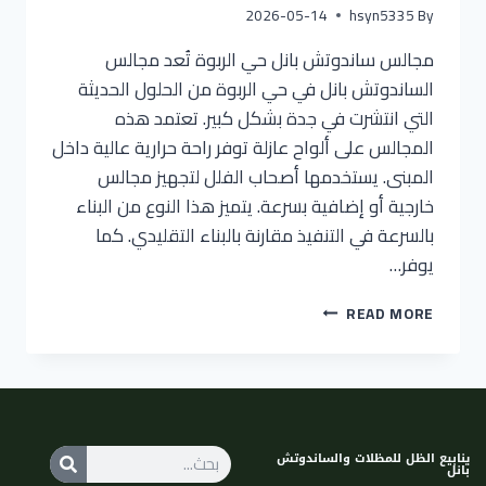
2026-05-14
hsyn5335
By
مجالس ساندوتش بانل حي الربوة تُعد مجالس
الساندوتش بانل في حي الربوة من الحلول الحديثة
التي انتشرت في جدة بشكل كبير. تعتمد هذه
المجالس على ألواح عازلة توفر راحة حرارية عالية داخل
المبنى. يستخدمها أصحاب الفلل لتجهيز مجالس
خارجية أو إضافية بسرعة. يتميز هذا النوع من البناء
بالسرعة في التنفيذ مقارنة بالبناء التقليدي. كما
يوفر…
READ MORE
ينابيع الظل للمظلات والساندوتش
بانل