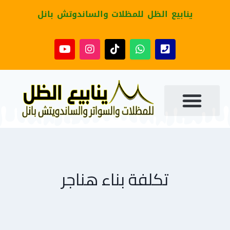
ينابيع الظل للمظلات والساندوتش بانل
تكلفة بناء هناجر