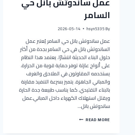
عمل ساندوتش بانل حي
السامر
2026-05-14
hsyn5335
By
عمل ساندوتش بانل حي السامر يُعتبر عمل
الساندوتش بانل في حي السامر بجدة من أكثر
حلول البناء الحديثة انتشارًا. يعتمد هذا النظام
على ألواح عازلة توفر حماية قوية من الحرارة.
يستخدمه المقاولون في الملاحق والغرف
والمباني الجاهزة. يتميز بسرعة التنفيذ مقارنة
بالبناء التقليدي. كما يناسب طبيعة جدة الحارة
ويقلل استهلاك الكهرباء داخل المباني.عمل
ساندوتش بانل…
READ MORE