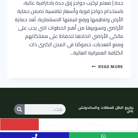
جدة | معلم تركيب حواجز زنق جدة باحترافية عالية،
باستخدام حواجز قوية وأسعار تنافسية تضمن حماية
الأرض وتنظيمها ورفع قيمتها الاستثمارية. تُعد حماية
الأراضي وتسويرها من أهم الخطوات التي يجب على
مالكي الأراضي اتخاذها للحفاظ على ممتلكاتهم
ومنع التعديات، خصوصًا في المدن الكبرى ذات
الكثافة العمرانية العالية…
READ MORE
ينابيع الظل للمظلات والساندوتش
بانل
اسعار تسوير شينكو جدة