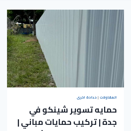
المقاولات
|
حدادة اخرى
حمايه تسوير شينكو في
جدة | تركيب حمايات مباني |