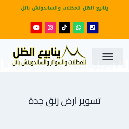
ينابيع الظل للمظلات والساندوتش بانل
تسوير ارض زنق جدة