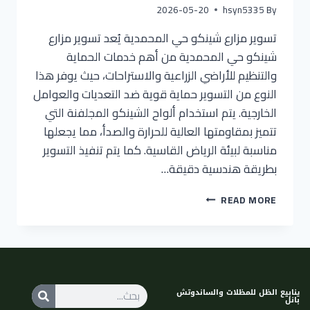
2026-05-20
hsyn5335
By
تسوير مزارع شينكو حي المحمدية يُعد تسوير مزارع
شينكو حي المحمدية من أهم خدمات الحماية
والتنظيم للأراضي الزراعية والاستراحات، حيث يوفر هذا
النوع من التسوير حماية قوية ضد التعديات والعوامل
الخارجية. يتم استخدام ألواح الشينكو المجلفنة التي
تتميز بمقاومتها العالية للحرارة والصدأ، مما يجعلها
مناسبة لبيئة الرياض القاسية. كما يتم تنفيذ التسوير
بطريقة هندسية دقيقة…
READ MORE
ينابيع الظل للمظلات والساندوتش
بانل