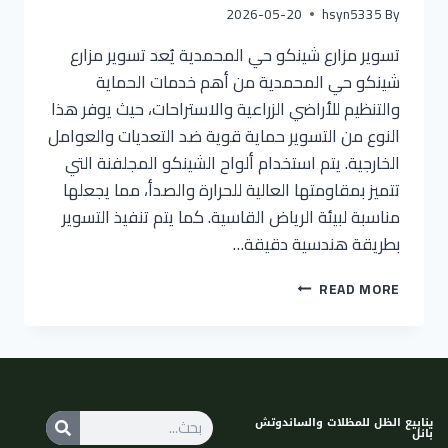
2026-05-20
hsyn5335
By
تسوير مزارع شينكو حي المحمدية يُعد تسوير مزارع
شينكو حي المحمدية من أهم خدمات الحماية
والتنظيم للأراضي الزراعية والاستراحات، حيث يوفر هذا
النوع من التسوير حماية قوية ضد التعديات والعوامل
الخارجية. يتم استخدام ألواح الشينكو المجلفنة التي
تتميز بمقاومتها العالية للحرارة والصدأ، مما يجعلها
مناسبة لبيئة الرياض القاسية. كما يتم تنفيذ التسوير
بطريقة هندسية دقيقة…
READ MORE
ينابيع الظل للمظلات والساندوتش
بانل