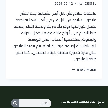
2026-05-12
hsyn5335
By
ملحقات ساندوتش بانل أبحر الشمالية جدة تنتشر
ملاحق الساندوتش بانل في حي أبحر الشمالية بجدة
بشكل كبير لأنها توفر حلًا سريعًا وعمليًا للبناء. يعتمد
هذا النظام على ألواح عازلة قوية تتحمل الحرارة
والرطوبة. يستخدمها أصحاب الفلل لتوسعة
المساحات أو إضافة غرف إضافية. يتم تنفيذ الملاحق
خلال فترة قصيرة مقارنة بالبناء التقليدي. كما تمنح
هذه الملاحق…
READ MORE
ينابيع الظل للمظلات والساندوتش
بانل