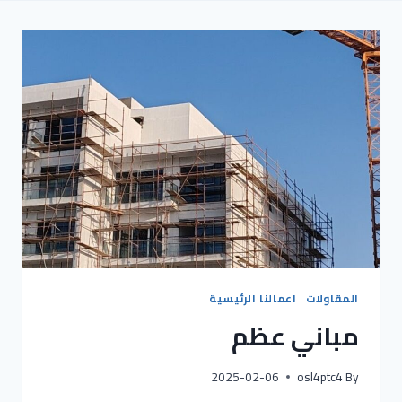
المقاولات
|
اعمالنا الرئيسية
مباني عظم
2025-02-06
osl4ptc4
By