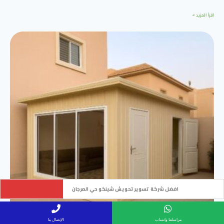
اقرأ المزيد »
ساتر قماش PVC جدة
مراسلتنا واتساب
الإتصال بنا