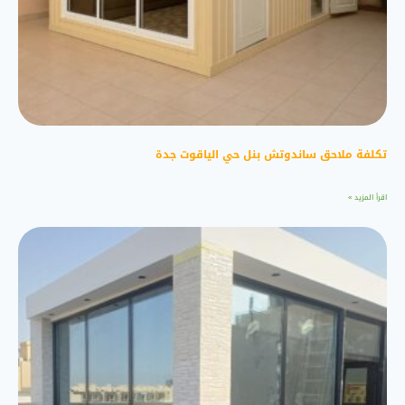
تكلفة ملاحق ساندوتش بنل حي الياقوت جدة
اقرأ المزيد »