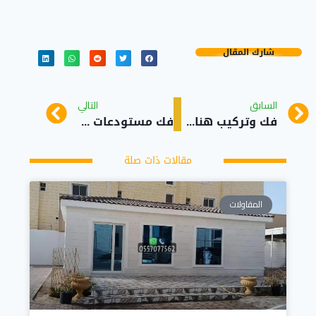
شارك المقال
السابق
التالي
فك وتركيب هناجر ساندوتش بانل حي المعارض
فك مستودعات نقل هناجر حديد حي حي الأندلس
مقالات ذات صلة
المقاولات