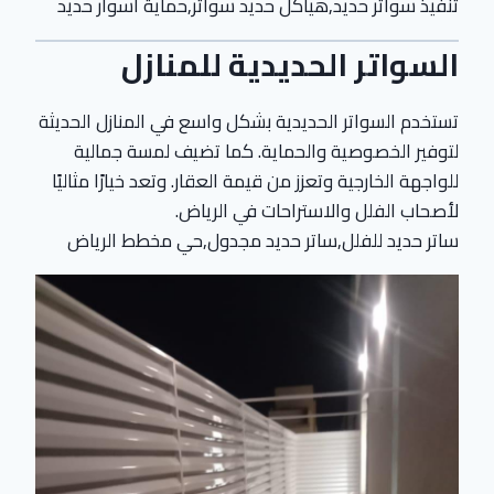
تنفيذ سواتر حديد,هياكل حديد سواتر,حماية أسوار حديد
السواتر الحديدية للمنازل
تستخدم السواتر الحديدية بشكل واسع في المنازل الحديثة
لتوفير الخصوصية والحماية. كما تضيف لمسة جمالية
للواجهة الخارجية وتعزز من قيمة العقار. وتعد خيارًا مثاليًا
لأصحاب الفلل والاستراحات في الرياض.
ساتر حديد للفلل,ساتر حديد مجدول,حي مخطط الرياض