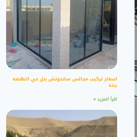
اسعار تركيب مجالس ساندوتش بنل حي النهضه
جدة
اقرأ المزيد »