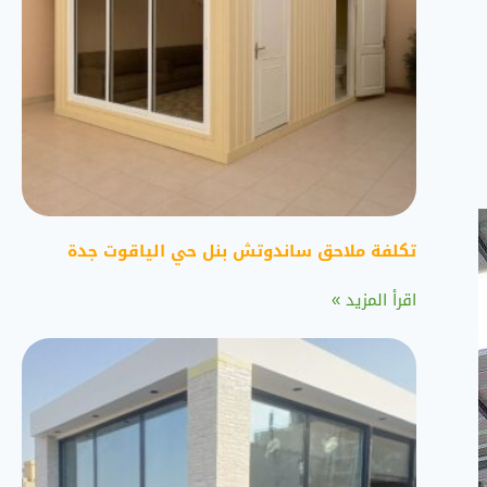
تكلفة ملاحق ساندوتش بنل حي الياقوت جدة
اقرأ المزيد »