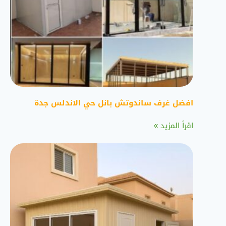
افضل غرف ساندوتش بانل حي الاندلس جدة
اقرأ المزيد »