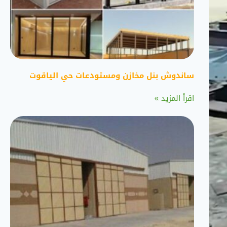
ساندوش بنل مخازن ومستودعات حي الياقوت
اقرأ المزيد »