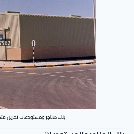
بناء هناجر ومستودعات تخزين متك