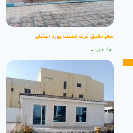
سعر ملاحق غرف اسمنت بورد البشاير
اقرأ المزيد »