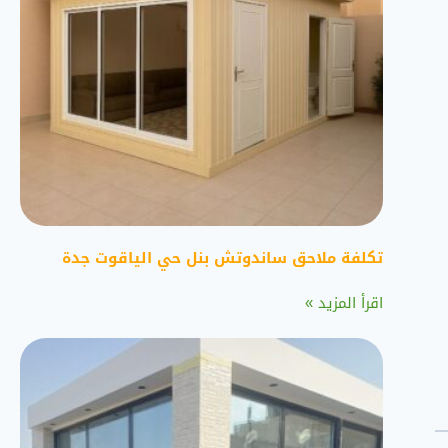
تكلفة ملاحق ساندوتش بنل حي الياقوت جدة
اقرأ المزيد »