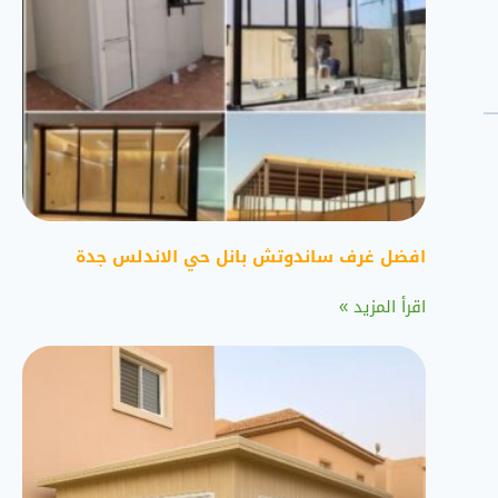
افضل غرف ساندوتش بانل حي الاندلس جدة
اقرأ المزيد »