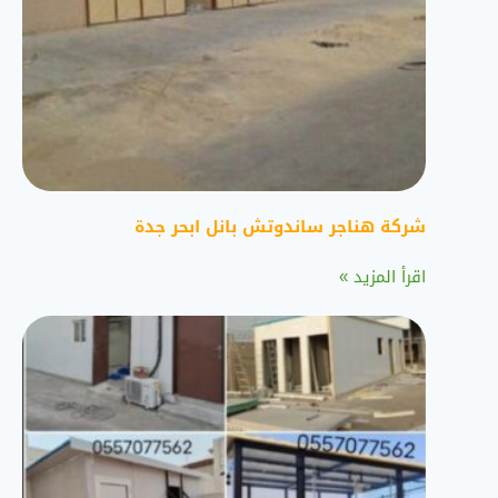
شركة هناجر ساندوتش بانل ابحر جدة
اقرأ المزيد »