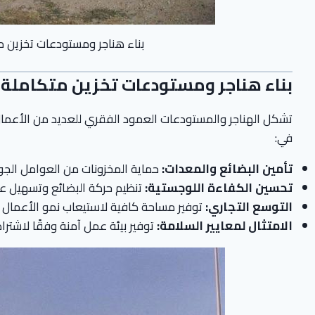
بناء هناجر ومستودعات تخزين م
بناء هناجر ومستودعات تخزين متكاملة 
تشكل الهناجر والمستودعات العمود الفقري للعديد من الأعما
في:
تأمين البضائع والمعدات:
حماية المخزونات من العوامل الجوي
تحسين الكفاءة اللوجستية:
تنظيم حركة البضائع وتسهيل عمل
التوسع التجاري:
توفير مساحة كافية لاستيعاب نمو الأعمال و
الامتثال لمعايير السلامة:
توفير بيئة عمل آمنة وفقًا لاشتراط