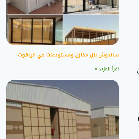
ساندوش بنل مخازن ومستودعات حي الياقوت
اقرأ المزيد »