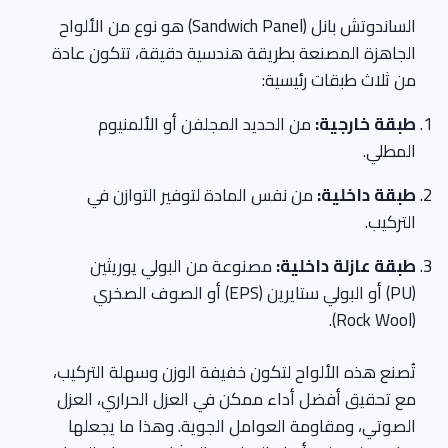
الساندوتش بانل (Sandwich Panel) هو نوع من الألواح
الجاهزة المصنعة بطريقة هندسية دقيقة، تتكون عادة
من ثلاث طبقات رئيسية:
طبقة خارجية:
من الحديد المجلفن أو الألمنيوم
المطلي.
طبقة داخلية:
من نفس المادة لتوفير التوازن في
التركيب.
طبقة عازلة داخلية:
مصنوعة من البولي يوريثين
(PU) أو البولي ستايرين (EPS) أو الصوف الصخري
(Rock Wool).
تُصنع هذه الألواح لتكون خفيفة الوزن وسهلة التركيب،
مع تحقيق أفضل أداء ممكن في العزل الحراري، العزل
الصوتي، ومقاومة العوامل الجوية. وهذا ما يجعلها