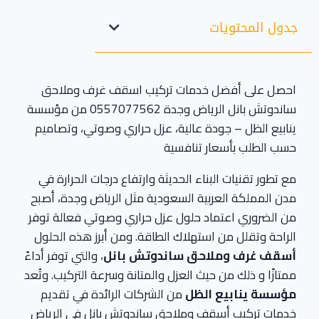
جدول المحتويات
احصل على أفضل خدمات تركيب اسقف غرف وملاحق
ساندوتش بانل الرياض وجدة 0557077562 من مؤسسة
ينابيع الظل – جودة عالية، عزل حراري وصوتي، وتصاميم
حسب الطلب بأسعار تنافسية
مع تطور تقنيات البناء الحديثة وارتفاع درجات الحرارة في
مدن المملكة العربية السعودية مثل الرياض وجدة، أصبح
من الضروري اعتماد حلول عزل حراري وصوتي فعالة توفر
الراحة وتقلل من استهلاك الطاقة. ومن أبرز هذه الحلول
أسقف غرف وملاحق ساندوتش بانل
، والتي توفر أداءً
ممتازًا و ذلك من حيث العزل والمتانة وسرعة التركيب. وتُعد
مؤسسة ينابيع الظل
من الشركات الرائدة في تقديم
خدمات تركيب أسقف وملاحق ساندوتش بانل في الرياض