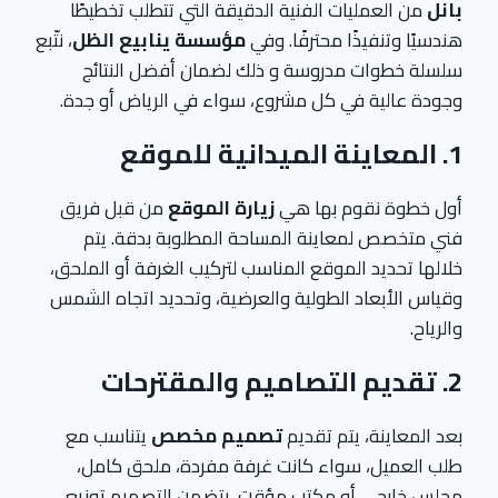
بانل
من العمليات الفنية الدقيقة التي تتطلب تخطيطًا
هندسيًا وتنفيذًا محترفًا. وفي
مؤسسة ينابيع الظل
، نتّبع
سلسلة خطوات مدروسة و ذلك لضمان أفضل النتائج
وجودة عالية في كل مشروع، سواء في الرياض أو جدة.
1. المعاينة الميدانية للموقع
أول خطوة نقوم بها هي
زيارة الموقع
من قبل فريق
فني متخصص لمعاينة المساحة المطلوبة بدقة. يتم
خلالها تحديد الموقع المناسب لتركيب الغرفة أو الملحق،
وقياس الأبعاد الطولية والعرضية، وتحديد اتجاه الشمس
والرياح.
2. تقديم التصاميم والمقترحات
بعد المعاينة، يتم تقديم
تصميم مخصص
يتناسب مع
طلب العميل، سواء كانت غرفة مفردة، ملحق كامل،
مجلس خارجي أو مكتب مؤقت. يتضمن التصميم توزيع