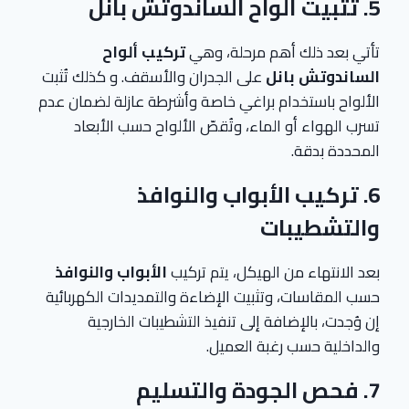
5. تثبيت ألواح الساندوتش بانل
تأتي بعد ذلك أهم مرحلة، وهي
تركيب ألواح
الساندوتش بانل
على الجدران والأسقف. و كذلك تُثبت
الألواح باستخدام براغي خاصة وأشرطة عازلة لضمان عدم
تسرب الهواء أو الماء، وتُقصّ الألواح حسب الأبعاد
المحددة بدقة.
6. تركيب الأبواب والنوافذ
والتشطيبات
بعد الانتهاء من الهيكل، يتم تركيب
الأبواب والنوافذ
حسب المقاسات، وتثبيت الإضاءة والتمديدات الكهربائية
إن وُجدت، بالإضافة إلى تنفيذ التشطيبات الخارجية
والداخلية حسب رغبة العميل.
7. فحص الجودة والتسليم