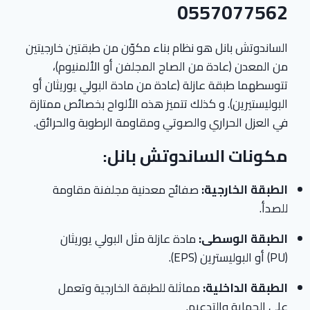
0557077562
الساندوتش بانل هو نظام بناء مكوّن من طبقتين خارجيتين
من المعدن (عادة من الصاج المجلفن أو الألمنيوم)،
تتوسطهما طبقة عازلة (عادة من مادة البولي يوريثان أو
البوليستيرين). و كذلك تتميز هذه الألواح بخصائص ممتازة
في العزل الحراري والصوتي ومقاومة الرطوبة والحرائق.
مكونات الساندوتش بانل:
الطبقة الخارجية:
صفائح معدنية مجلفنة مقاومة
للصدأ.
الطبقة الوسطى:
مادة عازلة مثل البولي يوريثان
(PU) أو البوليسترين (EPS).
الطبقة الداخلية:
مماثلة للطبقة الخارجية وتعمل
على الحماية والتدعيم.