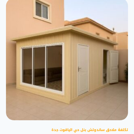
تكلفة ملاحق ساندوتش بنل حي الياقوت جدة