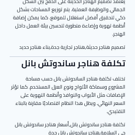
يعتمد تصميم الهناجر الحديثة على الدمج بين الشكل
الجمالي والوظيفة العملية. يتم توزيع المساحات بشكل
ذكي لتحقيق أفضل استغلال للموقع. كما يمكن إضافة
أنظمة تهوية وإضاءة متطورة لتحسين بيئة العمل داخل
الهنجر.
تصميم هناجر حديثة,هناجر تجارية جدة,بناء هناجر حديد
تكلفة هناجر ساندوتش بانل
تختلف تكلفة هناجر الساندوتش بانل حسب مساحة
المشروع وسماكة الألواح ونوع العزل المستخدم. كما تؤثر
الإضافات مثل الأبواب والنوافذ وأنظمة التهوية على
السعر النهائي. ويظل هذا النظام اقتصاديًا مقارنة بالبناء
التقليدي.
تكلفة هناجر ساندوتش بانل,أسعار هناجر ساندوتش بانل
حي السلامة,هناجر ساندوتش بانل جدة