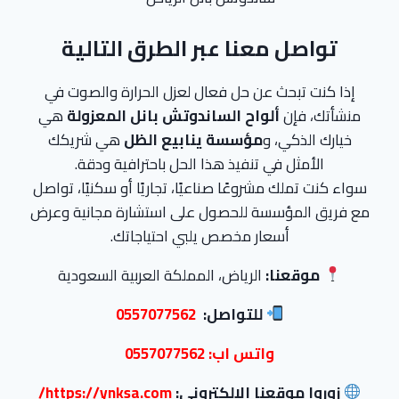
تواصل معنا عبر الطرق التالية
إذا كنت تبحث عن حل فعال لعزل الحرارة والصوت في
منشأتك، فإن
ألواح الساندوتش بانل المعزولة
هي
خيارك الذكي، و
مؤسسة ينابيع الظل
هي شريكك
الأمثل في تنفيذ هذا الحل باحترافية ودقة.
سواء كنت تملك مشروعًا صناعيًا، تجاريًا أو سكنيًا، تواصل
مع فريق المؤسسة للحصول على استشارة مجانية وعرض
أسعار مخصص يلبي احتياجاتك.
موقعنا:
الرياض، المملكة العربية السعودية
للتواصل:
0557077562
واتس اب:
0557077562
زوروا موقعنا الإلكتروني:
https://ynksa.com/