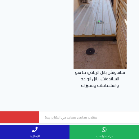
ساندوتش بانل الرياض: ما هو
الساندوتش بانل انواعه
واستخداماته ومميزاته
ساتر قماش PVC جدة
شارك المقال
مراسلتنا واتساب
الإتصال بنا