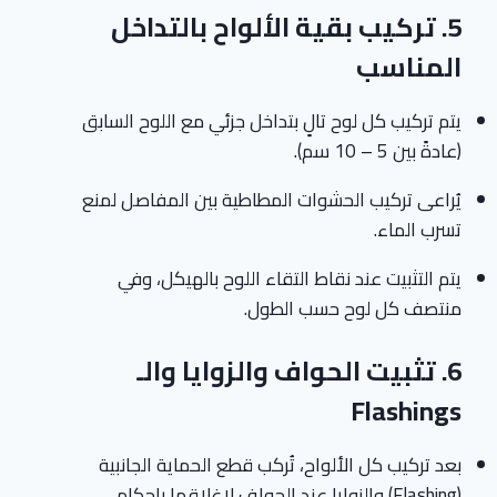
5.
تركيب بقية الألواح بالتداخل
المناسب
يتم تركيب كل لوح تالٍ بتداخل جزئي مع اللوح السابق
(عادةً بين 5 – 10 سم).
يُراعى تركيب الحشوات المطاطية بين المفاصل لمنع
تسرب الماء.
يتم التثبيت عند نقاط التقاء اللوح بالهيكل، وفي
منتصف كل لوح حسب الطول.
6.
تثبيت الحواف والزوايا والـ
Flashings
بعد تركيب كل الألواح، تُركب قطع الحماية الجانبية
(Flashing) والزوايا عند الحواف لإغلاقها بإحكام.